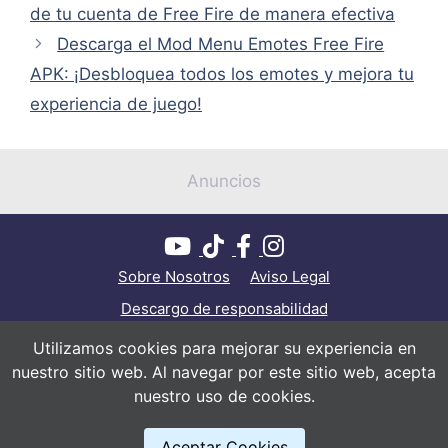
de tu cuenta de Free Fire de manera efectiva
Descarga el Mod Menu Emotes Free Fire
APK: ¡Desbloquea todos los emotes y mejora tu
experiencia de juego!
Anuncios
Sobre Nosotros
Aviso Legal
Descargo de responsabilidad
Política de privacidad
Política de cookies
Utilizamos cookies para mejorar su experiencia en
nuestro sitio web. Al navegar por este sitio web, acepta
Contacto
nuestro uso de cookies.
© Todos los derechos reservados 2026
Aceptar Cookies