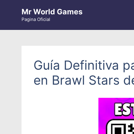
Saltar
Mr World Games
al
contenido
Pagina Oficial
Guía Definitiva
en Brawl Stars 